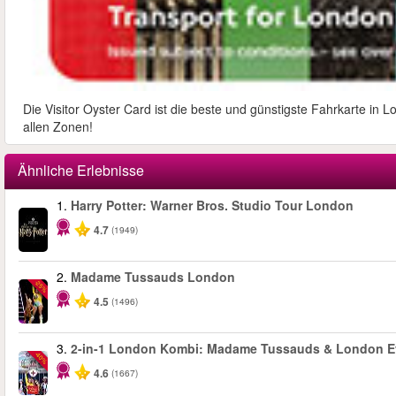
Die Visitor Oyster Card ist die beste und günstigste Fahrkarte in 
allen Zonen!
Ähnliche Erlebnisse
1.
Harry Potter: Warner Bros. Studio Tour London
4.7
(1949)
2.
Madame Tussauds London
-25%
4.5
(1496)
3.
2-in-1 London Kombi: Madame Tussauds & London E
-40%
4.6
(1667)