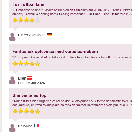
Für Fußballfans
"2 Erwachsene und 2 Kinder besuchten das Stadium am 20.04.2017 - sehr kurzweilig
stehen, Football´s coming home Feeling vorhanden. Für Fans. Tube-Haltestelle in Zo
Dieter
Allersberg
Fantastisk oplevelse med vores barnebarn
"Vær opmærksom på at de billeder der bliver taget kan købes bagefter. Desværre en
Ellen
Son, 26 Jul 2026
Une visite au top
"Tout est très bien organisé et orchestré. Audio guide sous forme de tablette avec im
des joueurs, un rêve éveillé pour les fans de football notamment ! Mais pas que ;) Et
Delphine