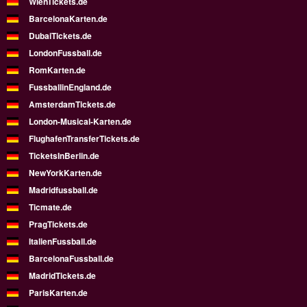
WienTickets.de
BarcelonaKarten.de
DubaiTickets.de
LondonFussball.de
RomKarten.de
FussballinEngland.de
AmsterdamTickets.de
London-Musical-Karten.de
FlughafenTransferTickets.de
TicketsInBerlin.de
NewYorkKarten.de
Madridfussball.de
Ticmate.de
PragTickets.de
ItalienFussball.de
BarcelonaFussball.de
MadridTickets.de
ParisKarten.de