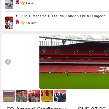
4.4
(56)
10.
3 in 1: Madame Tussauds, London Eye & Dungeon
-30%
4.6
(290)
FC Arsenal Stadiontour
CHF 37.80