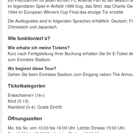
Ein Pflichttermin für jeden echten FC Arsenal Fan ist der Besuc
im legendären Spiel in Anfield 1989 trug, das Shirt, das Charlie G
1994 im European Winners Cup Final das einzige Tor erzielte.
Die Audioguides sind in folgenden Sprachen erhältlich: Deutsch, Fra
Chinesisch und Japanisch.
Wie funktioniert´s?
Wie erhalte ich meine Tickets?
Kurz nach Fertigstellung Ihrer Buchung erhalten Sie Ihr E-Ticket d
zum Emirates Stadium.
Wo beginnt diese Tour?
Gehen Sie beim Emirates Stadium zum Eingang neben The Armoury 
Ticketkategorien
Erwachsene/r (16+)
Kind (5-15)
Kleinkind (0-4): Gratis Eintritt
Öffnungszeiten
Mo. bis So. von 10:00 bis 16:00 Uhr. Letzter Einlass 15:00 Uhr.