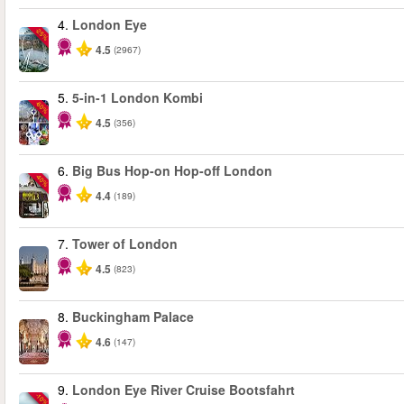
4.
London Eye
-25%
4.5
(2967)
5.
5-in-1 London Kombi
-60%
4.5
(356)
6.
Big Bus Hop-on Hop-off London
-40%
4.4
(189)
7.
Tower of London
4.5
(823)
8.
Buckingham Palace
4.6
(147)
9.
London Eye River Cruise Bootsfahrt
-10%