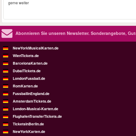
gerne weiter
Abonnieren Sie unseren Newsletter.
Sonderangebote, Gut
NewYorkMusicalKarten.de
WienTickets.de
BarcelonaKarten.de
DubaiTickets.de
LondonFussball.de
RomKarten.de
FussballinEngland.de
AmsterdamTickets.de
London-Musical-Karten.de
FlughafenTransferTickets.de
TicketsInBerlin.de
NewYorkKarten.de