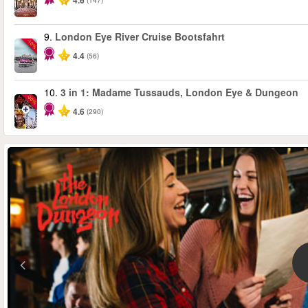
4.6
9.
London Eye River Cruise Bootsfahrt
-10%
4.4
(56)
10.
3 in 1: Madame Tussauds, London Eye & Dungeon
-30%
4.6
(290)