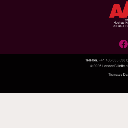
Höchste Kr
© Dun & Br
Telefon
:
+41 435 085 538
E
© 2026
LondonBillette.c
Ticmates Dat