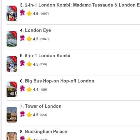
3.
2-in-1 London Kombi: Madame Tussauds & London E
-40%
4.6
(1667)
4.
London Eye
-25%
4.5
(2967)
5.
5-in-1 London Kombi
-60%
4.5
(356)
6.
Big Bus Hop-on Hop-off London
-40%
4.4
(189)
7.
Tower of London
4.5
(823)
8.
Buckingham Palace
(147)