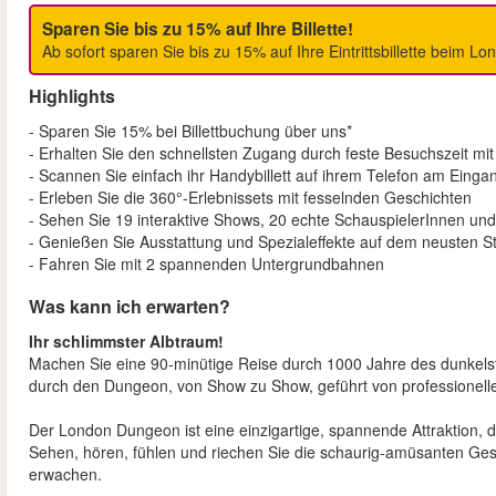
Sparen Sie bis zu 15% auf Ihre Billette!
Ab sofort sparen Sie bis zu 15% auf Ihre Eintrittsbillette beim 
Highlights
- Sparen Sie 15% bei Billettbuchung über uns*
- Erhalten Sie den schnellsten Zugang durch feste Besuchszeit mit
- Scannen Sie einfach ihr Handybillett auf ihrem Telefon am Einga
- Erleben Sie die 360°-Erlebnissets mit fesselnden Geschichten
- Sehen Sie 19 interaktive Shows, 20 echte SchauspielerInnen un
- Genießen Sie Ausstattung und Spezialeffekte auf dem neusten S
- Fahren Sie mit 2 spannenden Untergrundbahnen
Was kann ich erwarten?
Ihr schlimmster Albtraum!
Machen Sie eine 90-minütige Reise durch 1000 Jahre des dunkelst
durch den Dungeon, von Show zu Show, geführt von professionel
Der London Dungeon ist eine einzigartige, spannende Attraktion, di
Sehen, hören, fühlen und riechen Sie die schaurig-amüsanten Gest
erwachen.