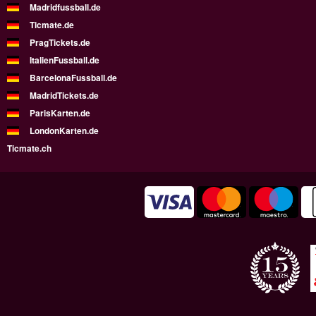
Madridfussball.de
Ticmate.de
PragTickets.de
ItalienFussball.de
BarcelonaFussball.de
MadridTickets.de
ParisKarten.de
LondonKarten.de
Ticmate.ch