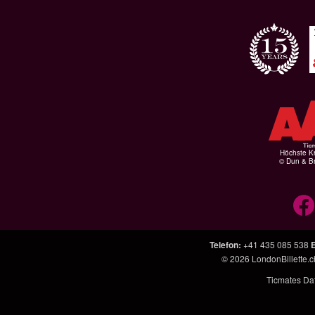
Höchste Kr
© Dun & Br
Telefon
:
+41 435 085 538
E
© 2026
LondonBillette.c
Ticmates Dat