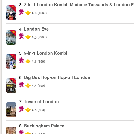
3.
2-in-1 London Kombi: Madame Tussauds & London E
-40%
4.6
(1667)
4.
London Eye
-25%
4.5
(2967)
5.
5-in-1 London Kombi
-60%
4.5
(356)
6.
Big Bus Hop-on Hop-off London
-40%
4.4
(189)
7.
Tower of London
4.5
(823)
8.
Buckingham Palace
(147)