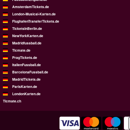
AmsterdamTickets.de
London-Musical-Karten.de
FlughafenTransferTickets.de
TicketsInBerlin.de
NewYorkKarten.de
Madridfussball.de
Ticmate.de
PragTickets.de
ItalienFussball.de
BarcelonaFussball.de
MadridTickets.de
ParisKarten.de
LondonKarten.de
Ticmate.ch