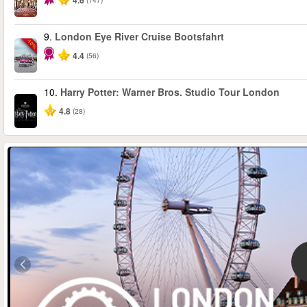
4.6
9.
London Eye River Cruise Bootsfahrt
-10%
4.4
(56)
10.
Harry Potter: Warner Bros. Studio Tour London
4.8
(28)