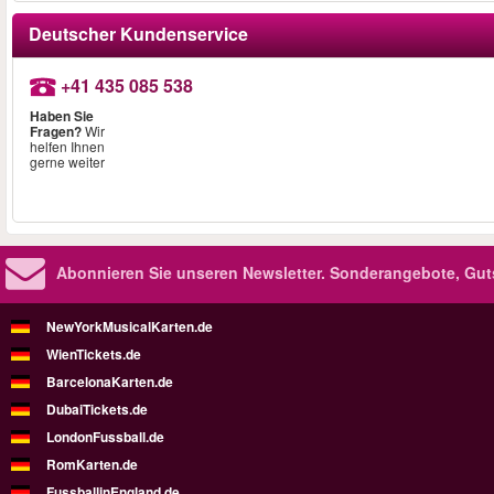
Deutscher Kundenservice
+41 435 085 538
Haben Sie
Fragen?
Wir
helfen Ihnen
gerne weiter
Abonnieren Sie unseren Newsletter.
Sonderangebote, Gut
NewYorkMusicalKarten.de
WienTickets.de
BarcelonaKarten.de
DubaiTickets.de
LondonFussball.de
RomKarten.de
FussballinEngland.de