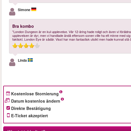
Simone
Bra kombo
"London Dungeon är en kul upplevelse. Vår 12-åring hade roligt och även vi föräldrar 
upplevelsen är dyr, men vi handlade ändå eftersom sonen ville ha ett minne med sig he
faktiskt. London Eye är sådär. Visst har man fantastisk utsikt men hade kunnat stå ö
Linda
Kostenlose Stornierung
Datum kostenlos ändern
Direkte Bestätigung
E-Ticket akzeptiert