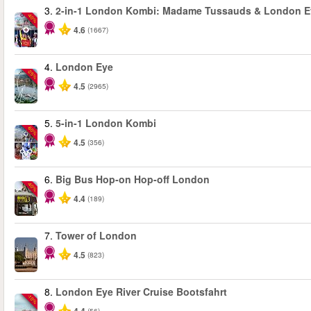
3.
2-in-1 London Kombi: Madame Tussauds & London E
-40%
4.6
(1667)
4.
London Eye
-25%
4.5
(2965)
5.
5-in-1 London Kombi
-60%
4.5
(356)
6.
Big Bus Hop-on Hop-off London
-40%
4.4
(189)
7.
Tower of London
4.5
(823)
8.
London Eye River Cruise Bootsfahrt
-10%
(56)