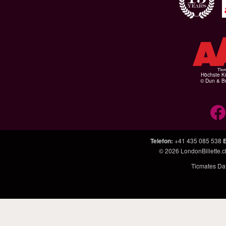
Höchste Kr
© Dun & Br
Telefon
:
+41 435 085 538
E
© 2026
LondonBillette.c
Ticmates Dat