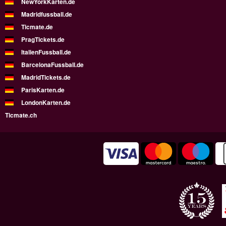
NewYorkKarten.de
Madridfussball.de
Ticmate.de
PragTickets.de
ItalienFussball.de
BarcelonaFussball.de
MadridTickets.de
ParisKarten.de
LondonKarten.de
Ticmate.ch