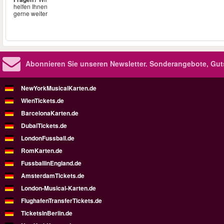
helfen Ihnen
gerne weiter
Abonnieren Sie unseren Newsletter.
Sonderangebote, Gut
NewYorkMusicalKarten.de
WienTickets.de
BarcelonaKarten.de
DubaiTickets.de
LondonFussball.de
RomKarten.de
FussballinEngland.de
AmsterdamTickets.de
London-Musical-Karten.de
FlughafenTransferTickets.de
TicketsInBerlin.de