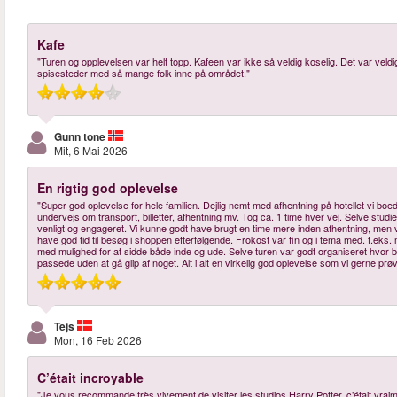
Kafe
"Turen og opplevelsen var helt topp. Kafeen var ikke så veldig koselig. Det var veldig 
spisesteder med så mange folk inne på området."
Gunn tone
Mit, 6 Mai 2026
En rigtig god oplevelse
"Super god oplevelse for hele familien. Dejlig nemt med afhentning på hotellet vi b
undervejs om transport, billetter, afhentning mv. Tog ca. 1 time hver vej. Selve stud
venligt og engageret. Vi kunne godt have brugt en time mere inden afhentning, men v
have god tid til besøg i shoppen efterfølgende. Frokost var fin og i tema med. f.eks
med mulighed for at sidde både inde og ude. Selve turen var godt organiseret hvor b
passede uden at gå glip af noget. Alt i alt en virkelig god oplevelse som vi gerne prøv
Tejs
Mon, 16 Feb 2026
C’était incroyable
"Je vous recommande très vivement de visiter les studios Harry Potter, c’était vraim