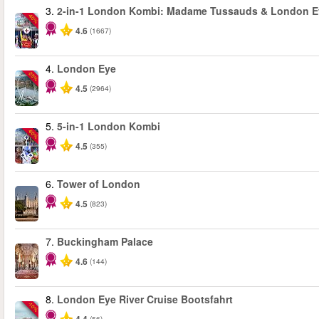
3.
2-in-1 London Kombi: Madame Tussauds & London E
-40%
4.6
(1667)
4.
London Eye
-25%
4.5
(2964)
5.
5-in-1 London Kombi
-60%
4.5
(355)
6.
Tower of London
4.5
(823)
7.
Buckingham Palace
4.6
(144)
8.
London Eye River Cruise Bootsfahrt
-10%
(56)