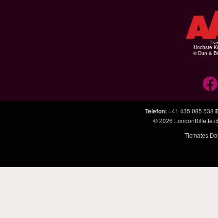
Höchste Kr
© Dun & Br
Telefon
:
+41 435 085 538
E
© 2026
LondonBillette.c
Ticmates Dat