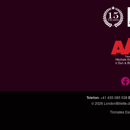
Höchste Kr
© Dun & Br
Telefon
:
+41 435 085 538
E
© 2026
LondonBillette.c
Ticmates Dat