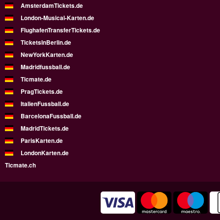
AmsterdamTickets.de
London-Musical-Karten.de
FlughafenTransferTickets.de
TicketsInBerlin.de
NewYorkKarten.de
Madridfussball.de
Ticmate.de
PragTickets.de
ItalienFussball.de
BarcelonaFussball.de
MadridTickets.de
ParisKarten.de
LondonKarten.de
Ticmate.ch