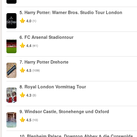
5.
Harry Potter: Warner Bros. Studio Tour London
4.0
(1)
6.
FC Arsenal Stadiontour
4.4
(41)
7.
Harry Potter Drehorte
4.5
(109)
8.
Royal London Vormittag Tour
4.3
(3)
9.
Windsor Castle, Stonehenge und Oxford
4.5
(10)
10.
Blenheim Palace, Downton Abbey & die Cotswolds