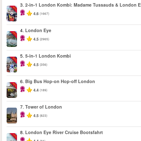
3.
2-in-1 London Kombi: Madame Tussauds & London E
-40%
4.6
(1667)
4.
London Eye
-25%
4.5
(2965)
5.
5-in-1 London Kombi
-60%
4.5
(356)
6.
Big Bus Hop-on Hop-off London
-40%
4.4
(189)
7.
Tower of London
4.5
(823)
8.
London Eye River Cruise Bootsfahrt
-10%
(56)