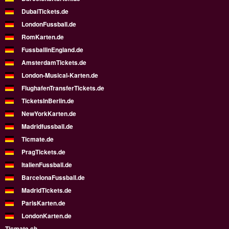
DubaiTickets.de
LondonFussball.de
RomKarten.de
FussballinEngland.de
AmsterdamTickets.de
London-Musical-Karten.de
FlughafenTransferTickets.de
TicketsInBerlin.de
NewYorkKarten.de
Madridfussball.de
Ticmate.de
PragTickets.de
ItalienFussball.de
BarcelonaFussball.de
MadridTickets.de
ParisKarten.de
LondonKarten.de
Ticmate.ch