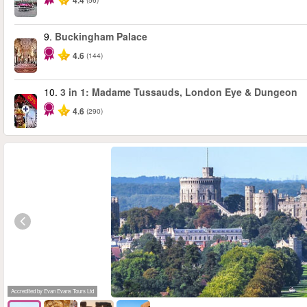
4.4
9.
Buckingham Palace
4.6
(144)
10.
3 in 1: Madame Tussauds, London Eye & Dungeon
-30%
4.6
(290)
Accredited by Evan Evans Tours Ltd